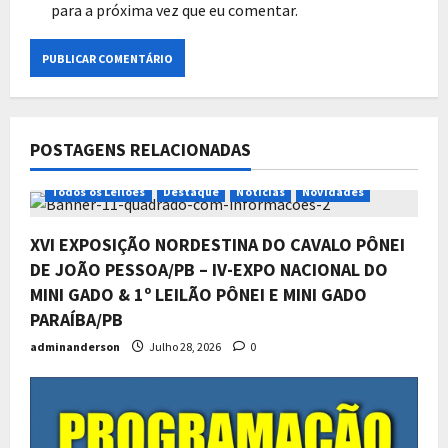
para a próxima vez que eu comentar.
POSTAGENS RELACIONADAS
Todos os Leilões
Destaque
Notícias
Novidades
XVI EXPOSIÇÃO NORDESTINA DO CAVALO PÔNEI
DE JOÃO PESSOA/PB – IV-EXPO NACIONAL DO
MINI GADO & 1º LEILÃO PÔNEI E MINI GADO
PARAÍBA/PB
adminanderson
Julho 28, 2026
0
Todos os Leilões
Destaque
Exclusivo
Notícias
Novidades
Programação da 7ª Expo Alpes
Pônei 2026