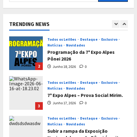
Novidades
XVI EXPOSIÇÃO NORDESTINA DO
CAVALO PÔNEI DE JOÃO PESSOA/PB
TRENDING NEWS
– IV-EXPO NACIONAL DO MINI GADO
1
& 1º LEILÃO PÔNEI E MINI GADO
PARAÍBA/PB
Todos os Leilões
Destaque
Exclusivo
Notícias
Novidades
Julho 28, 2026
0
Programação da 7ª Expo Alpes
Pônei 2026
2
Junho 18, 2026
0
Todos os Leilões
Destaque
Exclusivo
Notícias
Novidades
7ª Expo Alpes – Prova Social Mirim.
Junho 17, 2026
0
3
Todos os Leilões
Destaque
Exclusivo
Notícias
Novidades
Subir a rampa da Exposição