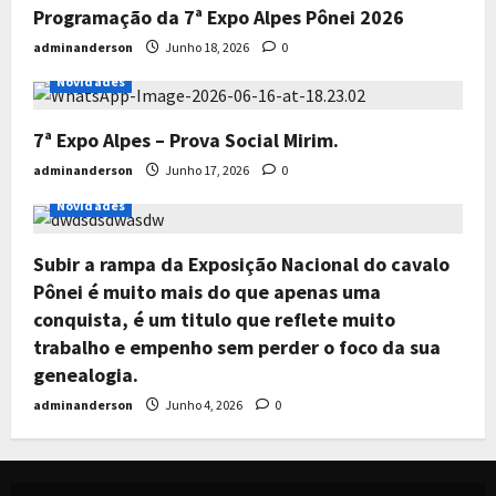
Programação da 7ª Expo Alpes Pônei 2026
adminanderson
Junho 18, 2026
0
Todos os Leilões
Destaque
Exclusivo
Notícias
Novidades
7ª Expo Alpes – Prova Social Mirim.
adminanderson
Junho 17, 2026
0
Todos os Leilões
Destaque
Exclusivo
Notícias
Novidades
Subir a rampa da Exposição Nacional do cavalo
Pônei é muito mais do que apenas uma
conquista, é um titulo que reflete muito
trabalho e empenho sem perder o foco da sua
genealogia.
adminanderson
Junho 4, 2026
0