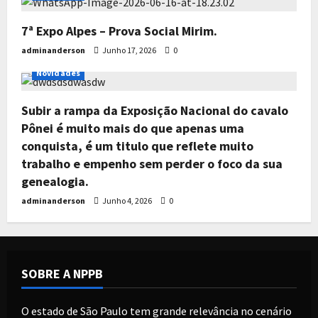
7ª Expo Alpes – Prova Social Mirim.
adminanderson
Junho 17, 2026
0
Todos os Leilões
Destaque
Exclusivo
Notícias
Novidades
Subir a rampa da Exposição Nacional do cavalo
Pônei é muito mais do que apenas uma
conquista, é um titulo que reflete muito
trabalho e empenho sem perder o foco da sua
genealogia.
adminanderson
Junho 4, 2026
0
SOBRE A NPPB
O estado de São Paulo tem grande relevância no cenário