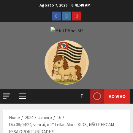
Agosto 7, 2026
6:41:49 AM
AO VIVO
Home
2024
Janeiro
16
Dia 08/04/24, vem aí, o 1º Leilão Alpes KIDS, NÃO PERCAM
ESSA OPORTUNIDADE !!!