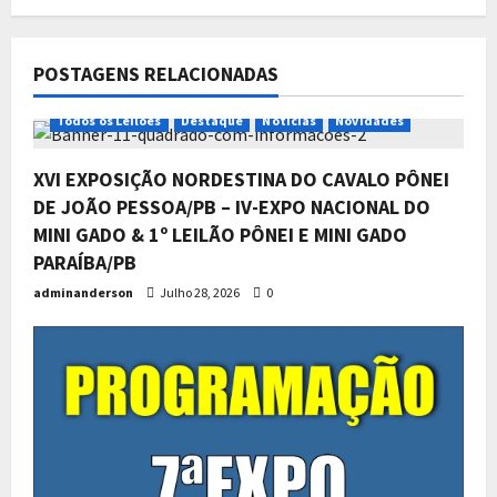
POSTAGENS RELACIONADAS
Todos os Leilões
Destaque
Notícias
Novidades
XVI EXPOSIÇÃO NORDESTINA DO CAVALO PÔNEI
DE JOÃO PESSOA/PB – IV-EXPO NACIONAL DO
MINI GADO & 1º LEILÃO PÔNEI E MINI GADO
PARAÍBA/PB
adminanderson
Julho 28, 2026
0
Todos os Leilões
Destaque
Exclusivo
Notícias
Novidades
Programação da 7ª Expo Alpes
Pônei 2026
2
Junho 18, 2026
0
Todos os Leilões
Destaque
Exclusivo