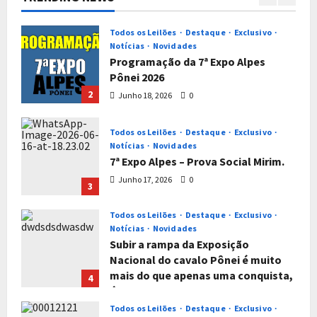
1
& 1º LEILÃO PÔNEI E MINI GADO
PARAÍBA/PB
Todos os Leilões
Destaque
Exclusivo
Notícias
Novidades
Julho 28, 2026
0
Programação da 7ª Expo Alpes
Pônei 2026
2
Junho 18, 2026
0
Todos os Leilões
Destaque
Exclusivo
Notícias
Novidades
7ª Expo Alpes – Prova Social Mirim.
Junho 17, 2026
0
3
Todos os Leilões
Destaque
Exclusivo
Notícias
Novidades
Subir a rampa da Exposição
Nacional do cavalo Pônei é muito
mais do que apenas uma conquista,
4
é um titulo que reflete muito
trabalho e empenho sem perder o
Todos os Leilões
Destaque
Exclusivo