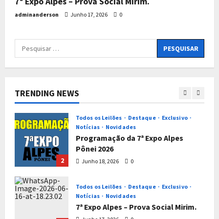
foco da sua genealogia.
7ª Expo Alpes – Prova Social Mirim.
40ª Exposição Nacional do Cavalo
Junho 4, 2026
0
adminanderson
Junho 17, 2026
0
Pônei – Tatuí/SP
5
Junho 4, 2026
0
Todos os Leilões
Destaque
Notícias
Novidades
XVI EXPOSIÇÃO NORDESTINA DO
CAVALO PÔNEI DE JOÃO PESSOA/PB
TRENDING NEWS
– IV-EXPO NACIONAL DO MINI GADO
1
& 1º LEILÃO PÔNEI E MINI GADO
PARAÍBA/PB
Todos os Leilões
Destaque
Exclusivo
Notícias
Novidades
Julho 28, 2026
0
Programação da 7ª Expo Alpes
Pônei 2026
2
Junho 18, 2026
0
Todos os Leilões
Destaque
Exclusivo
Notícias
Novidades
7ª Expo Alpes – Prova Social Mirim.