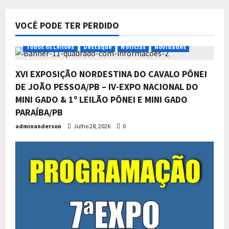
5
Junho 4, 2026
0
VOCÊ PODE TER PERDIDO
Todos os Leilões
Destaque
Notícias
Novidades
XVI EXPOSIÇÃO NORDESTINA DO CAVALO PÔNEI
DE JOÃO PESSOA/PB – IV-EXPO NACIONAL DO
MINI GADO & 1º LEILÃO PÔNEI E MINI GADO
PARAÍBA/PB
adminanderson
Julho 28, 2026
0