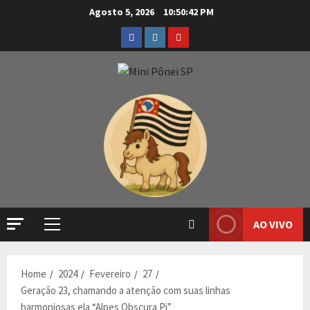
Agosto 5, 2026
10:50:42 PM
AO VIVO
Home
2024
Fevereiro
27
Geração 23, chamando a atenção com suas linhas
harmoniosas ela “Alpes Obscura Pi”