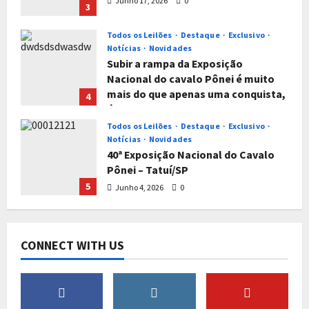
Junho 17, 2026
0
3
Todos os Leilões
Destaque
Exclusivo
Notícias
Novidades
Subir a rampa da Exposição
Nacional do cavalo Pônei é muito
mais do que apenas uma conquista,
4
é um titulo que reflete muito
trabalho e empenho sem perder o
Todos os Leilões
Destaque
Exclusivo
foco da sua genealogia.
Notícias
Novidades
40ª Exposição Nacional do Cavalo
Junho 4, 2026
0
Pônei – Tatuí/SP
5
Junho 4, 2026
0
Todos os Leilões
Destaque
Notícias
Novidades
XVI EXPOSIÇÃO NORDESTINA DO
CONNECT WITH US
CAVALO PÔNEI DE JOÃO PESSOA/PB
– IV-EXPO NACIONAL DO MINI GADO
1
& 1º LEILÃO PÔNEI E MINI GADO
PARAÍBA/PB
Todos os Leilões
Destaque
Exclusivo