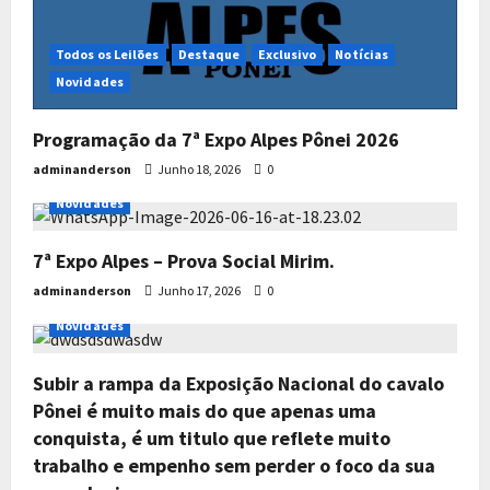
Todos os Leilões
Destaque
Exclusivo
Notícias
Novidades
Programação da 7ª Expo Alpes Pônei 2026
adminanderson
Junho 18, 2026
0
Todos os Leilões
Destaque
Exclusivo
Notícias
Novidades
7ª Expo Alpes – Prova Social Mirim.
adminanderson
Junho 17, 2026
0
Todos os Leilões
Destaque
Exclusivo
Notícias
Novidades
Subir a rampa da Exposição Nacional do cavalo
Pônei é muito mais do que apenas uma
conquista, é um titulo que reflete muito
trabalho e empenho sem perder o foco da sua