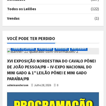
mais do que apenas uma conquista,
4
é um titulo que reflete muito
Todos os Leilões
(122)
trabalho e empenho sem perder o
Todos os Leilões
Destaque
Exclusivo
foco da sua genealogia.
Notícias
Novidades
Vendas
(1)
40ª Exposição Nacional do Cavalo
Junho 4, 2026
0
Pônei – Tatuí/SP
5
Junho 4, 2026
0
VOCÊ PODE TER PERDIDO
Todos os Leilões
Destaque
Notícias
Novidades
XVI EXPOSIÇÃO NORDESTINA DO CAVALO PÔNEI
DE JOÃO PESSOA/PB – IV-EXPO NACIONAL DO
MINI GADO & 1º LEILÃO PÔNEI E MINI GADO
PARAÍBA/PB
adminanderson
Julho 28, 2026
0