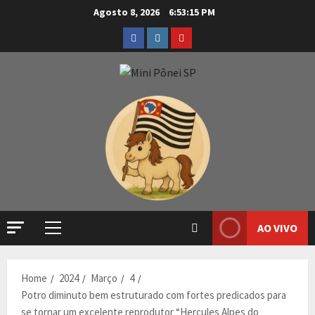
Agosto 8, 2026
6:53:15 PM
AO VIVO
Home
2024
Março
4
Potro diminuto bem estruturado com fortes predicados para
se tornar um excelente reprodutor “Hercules Alpes do