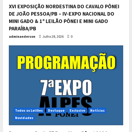
XVI EXPOSIÇÃO NORDESTINA DO CAVALO PÔNEI
DE JOÃO PESSOA/PB – IV-EXPO NACIONAL DO
MINI GADO & 1º LEILÃO PÔNEI E MINI GADO
PARAÍBA/PB
adminanderson
Julho 28, 2026
0
Todos os Leilões
Destaque
Exclusivo
Notícias
Novidades
Programação da 7ª Expo Alpes
Pônei 2026
2
Junho 18, 2026
0
Todos os Leilões
Destaque
Exclusivo
Notícias
Novidades
7ª Expo Alpes – Prova Social Mirim.
Junho 17, 2026
0
3
Todos os Leilões
Destaque
Exclusivo
Notícias
Novidades
Todos os Leilões
Destaque
Exclusivo
Notícias
Novidades