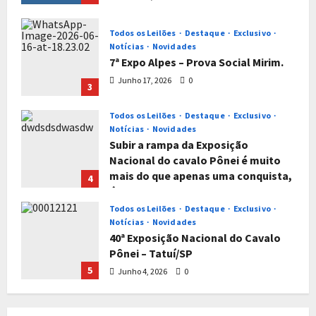
Todos os Leilões
Destaque
Exclusivo
Notícias
Novidades
7ª Expo Alpes – Prova Social Mirim.
Junho 17, 2026
0
3
Todos os Leilões
Destaque
Exclusivo
Notícias
Novidades
Subir a rampa da Exposição
Nacional do cavalo Pônei é muito
mais do que apenas uma conquista,
4
é um titulo que reflete muito
trabalho e empenho sem perder o
Todos os Leilões
Destaque
Exclusivo
foco da sua genealogia.
Notícias
Novidades
40ª Exposição Nacional do Cavalo
Junho 4, 2026
0
Pônei – Tatuí/SP
5
Junho 4, 2026
0
Todos os Leilões
Destaque
Notícias
Novidades