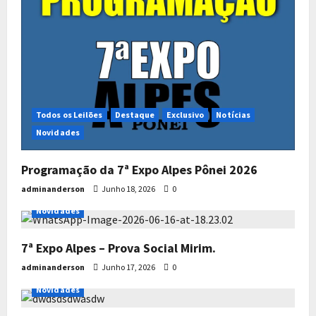
Todos os Leilões
Destaque
Exclusivo
Notícias
Novidades
Programação da 7ª Expo Alpes Pônei 2026
adminanderson
Junho 18, 2026
0
Todos os Leilões
Destaque
Exclusivo
Notícias
Novidades
7ª Expo Alpes – Prova Social Mirim.
adminanderson
Junho 17, 2026
0
Todos os Leilões
Destaque
Exclusivo
Notícias
Novidades