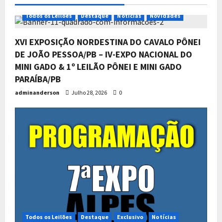
Todos os Leilões
Destaque
Notícias
Novidades
XVI EXPOSIÇÃO NORDESTINA DO CAVALO PÔNEI
DE JOÃO PESSOA/PB – IV-EXPO NACIONAL DO
MINI GADO & 1º LEILÃO PÔNEI E MINI GADO
PARAÍBA/PB
adminanderson
Julho 28, 2026
0
Todos os Leilões
Destaque
Exclusivo
Notícias
Novidades
Programação da 7ª Expo Alpes
Pônei 2026
2
Junho 18, 2026
0
Todos os Leilões
Destaque
Exclusivo
Notícias
Novidades
7ª Expo Alpes – Prova Social Mirim.
Junho 17, 2026
0
3
Todos os Leilões
Destaque
Exclusivo
Notícias