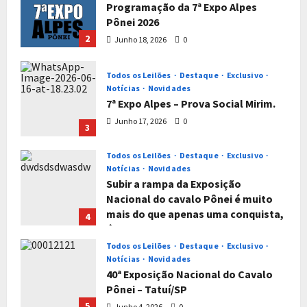
Programação da 7ª Expo Alpes
Pônei 2026
2
Junho 18, 2026
0
Todos os Leilões
Destaque
Exclusivo
Notícias
Novidades
7ª Expo Alpes – Prova Social Mirim.
Junho 17, 2026
0
3
Todos os Leilões
Destaque
Exclusivo
Notícias
Novidades
Subir a rampa da Exposição
Nacional do cavalo Pônei é muito
mais do que apenas uma conquista,
4
é um titulo que reflete muito
trabalho e empenho sem perder o
Todos os Leilões
Destaque
Exclusivo
foco da sua genealogia.
Notícias
Novidades
40ª Exposição Nacional do Cavalo
Junho 4, 2026
0
Pônei – Tatuí/SP
5
Junho 4, 2026
0